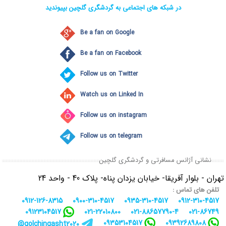
در شبکه های اجتماعی به گردشگری گلچین بپیوندید
Be a fan on Google
Be a fan on Facebook
Follow us on Twitter
Watch us on Linked In
Follow us on instagram
Follow us on telegram
نشانی آژانس مسافرتی و گردشگری گلچین
تهران - بلوار آفریقا- خیابان یزدان پناه- پلاک 40 - واحد 24
تلفن های تماس :
0912-126-8315
0900-310-4517
0935-310-4517
0912-310-4517
09123104517
021-22010800
021-88657790-4
021-86749
09353104517
09392689808
golchingasht2020@