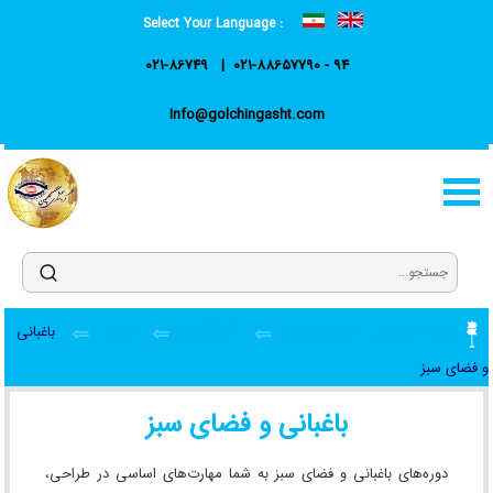
Select Your Language :
021-86749
021-88657790 - 94
Info@golchingasht.com
اینجا هستید :
صفحه اصلی
گردشگری
اخبار
باغبانی
و فضای سبز
باغبانی و فضای سبز
دوره‌های باغبانی و فضای سبز به شما مهارت‌های اساسی در طراحی،