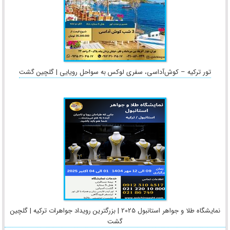
تور ترکیه – کوش‌آداسی، سفری لوکس به سواحل رویایی | گلچین گشت
نمایشگاه طلا و جواهر استانبول 2025 | بزرگترین رویداد جواهرات ترکیه | گلچین
گشت