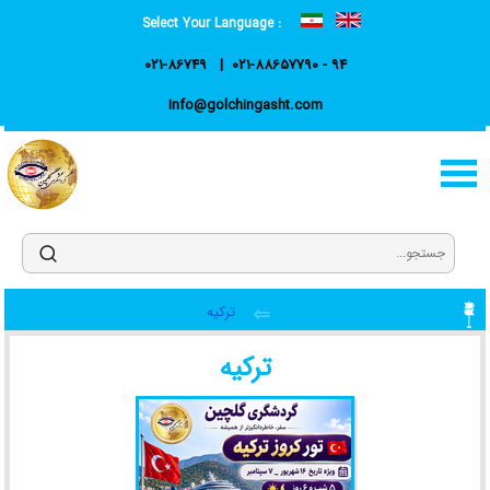
Select Your Language :
021-86749
021-88657790 - 94
Info@golchingasht.com
اینجا هستید :
صفحه اصلی
ترکیه
ترکیه