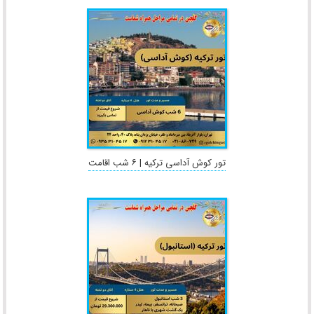
تور کوش آداسی ترکیه | ۶ شب اقامت