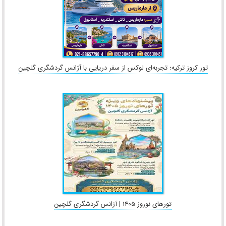
تور کروز ترکیه؛ تجربه‌ای لوکس از سفر دریایی با آژانس گردشگری گلچین
تورهای نوروز 1405 | آژانس گردشگری گلچین