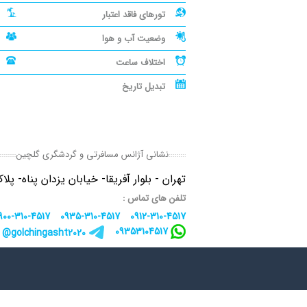
تورهای فاقد اعتبار
وضعیت آب و هوا
اختلاف ساعت
تبدیل تاریخ
نشانی آژانس مسافرتی و گردشگری گلچین
تهران - بلوار آفریقا- خیابان یزدان پناه- پلاک 40 - واحد
تلفن های تماس :
900-310-4517
0935-310-4517
0912-310-4517
09353104517
golchingasht2020@