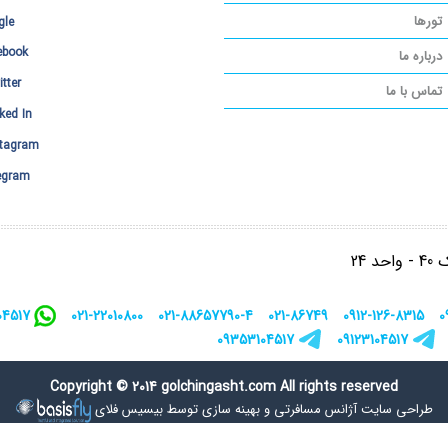
تورها
gle
ebook
درباره ما
tter
تماس با ما
ked In
stagram
legram
 24
09123104517
021-22010800
021-88657790-4
021-86749
0912-126-8315
0
09353104517
09123104517
Copyright © 2014 golchingasht.com All rights reserved
طراحی سایت آژانس مسافرتی
و
بهینه سازی توسط بیسیس فلای