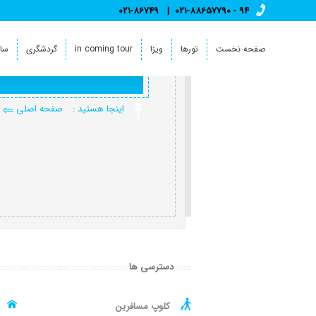
021-86749
021-88657790 - 94
صفحه نخست
تورها
ویزا
in coming tour
گردشگری
سای
اینجا هستید :
صفحه اصلی
دسترسی ها
کلوپ مسافرین