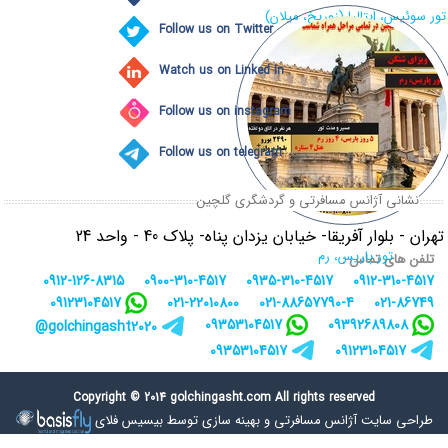
تور سوئیس، ایتالیا (زوریخ، میلان)
Follow us on Twitter
Watch us on Linked In
Follow us on instagram
Follow us on telegram
نشانی آژانس مسافرتی و گردشگری گلچین
تهران - بلوار آفریقا- خیابان یزدان پناه- پلاک 40 - واحد 24
تور پاریس، رم
تلفن های تماس :
0912-126-8315
0900-310-4517
0935-310-4517
0912-310-4517
09123104517
021-22010800
021-88657790-4
021-86749
09353104517
09392689808
golchingasht2020@
09353104517
09123104517
Copyright © 2014 golchingasht.com All rights reserved
طراحی سایت آژانس مسافرتی
و
بهینه سازی توسط بیسیس فلای