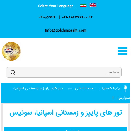
Select Your Language :
021-86749
021-88657790 - 94
Info@golchingasht.com
اینجا هستید :
صفحه اصلی
تور های پاییز و زمستانی اسپانیا،
سوئیس
تور های پاییز و زمستانی اسپانیا، سوئیس