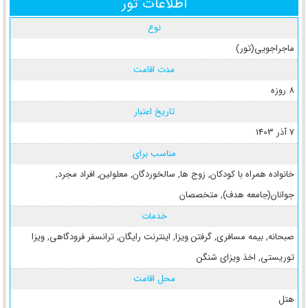
اطلاعات تور
نوع
ماجراجویی(تور)
مدت اقامت
8 روزه
تاریخ اعتبار
7 آذر 1403
مناسب برای
خانواده همراه با کودکان
,
زوج ها
,
سالخوردگان
,
معلولین
,
افراد مجرد
,
جوانان(جامعه هدف)
,
متخصصان
خدمات
صبحانه
,
بیمه مسافری
,
گرفتن ویزا
,
اینترنت رایگان
,
ترانسفر فرودگاهی
,
ویزا
توریستی
,
اخذ ویزای شنگن
محل اقامت
هتل