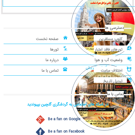
دسترسی ها
کلوپ مسافرین
صفحه نخست
تورهای فاقد اعتبار
تورها
وضعیت آب و هوا
درباره ما
تور سوئیس، آلمان، اتریش
اختلاف ساعت
تماس با ما
تبدیل تاریخ
تماس با ما
در شبکه های اجتماعی به گردشگری گلچین بپیوندید
Be a fan on Google
Be a fan on Facebook