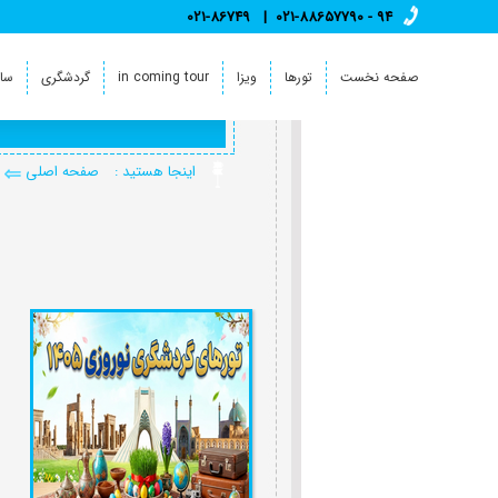
021-86749
021-88657790 - 94
صفحه نخست
تورها
ویزا
in coming tour
گردشگری
سای
اینجا هستید :
صفحه اصلی