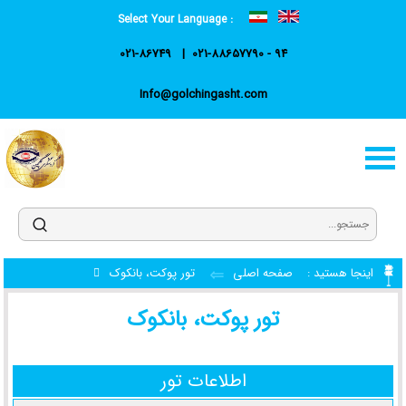
Select Your Language :
021-86749
021-88657790 - 94
Info@golchingasht.com
اینجا هستید :
صفحه اصلی
تور پوکت، بانکوک
تور پوکت، بانکوک
اطلاعات تور