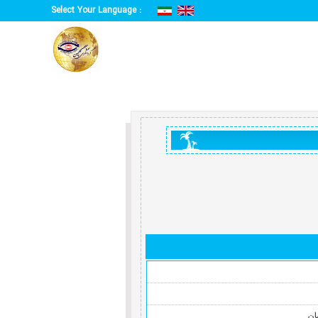
Select Your Language :
ن