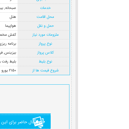
خدمات
صبحانه
,
بی
محل اقامت
هتل
حمل و نقل
هواپیما
ملزومات مورد نیاز
کفش مخصو
نوع پرواز
برنامه ریز
کلاس پرواز
بیزینس
,
فر
نوع بلیط
بلیط رفت 
شروع قیمت ها از
2150 یورو
در حال حاضر برای این 