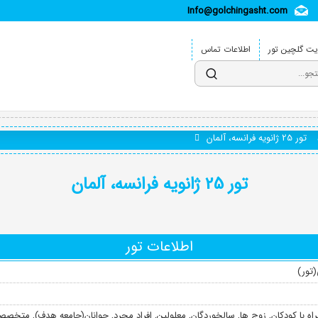
Info@golchingasht.com
ت گلچین تور
اطلاعات تماس
تور 25 ژانویه فرانسه، آلمان
تور 25 ژانویه فرانسه، آلمان
اطلاعات تور
تور)
اه با کودکان
,
زوج ها
,
سالخوردگان
,
معلولین
,
افراد مجرد
,
جوانان(جامعه هدف)
,
متخصصا