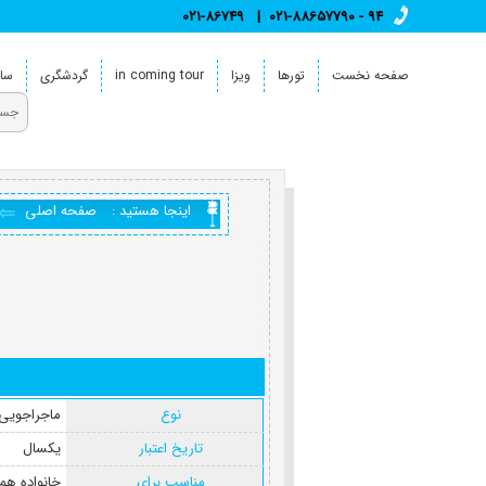
021-86749
021-88657790 - 94
صفحه نخست
تورها
ویزا
in coming tour
گردشگری
سای
اینجا هستید :
صفحه اصلی
نوع
ماجراجویی(
تاریخ اعتبار
یکسال
مناسب برای
خانواده همر