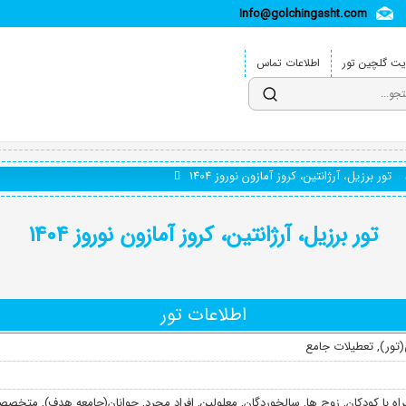
Info@golchingasht.com
ت گلچین تور
اطلاعات تماس
تور برزیل، آرژانتین، کروز آمازون نوروز 1404
تور برزیل، آرژانتین، کروز آمازون نوروز 1404
اطلاعات تور
تور)
,
تعطیلات جامع
اه با کودکان
,
زوج ها
,
سالخوردگان
,
معلولین
,
افراد مجرد
,
جوانان(جامعه هدف)
,
متخصصا