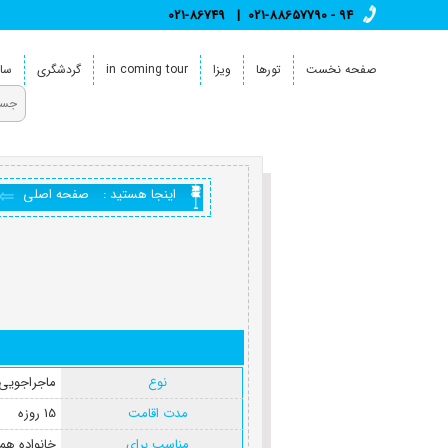
021-86749
021-88657790 - 94
صفحه نخست
تورها
ویزا
in coming tour
گردشگری
سای
اینجا هستید :
صفحه اصلی
نوع
ماجراجویی(
مدت اقامت
15 روزه
مناسب برای
خانواده همر