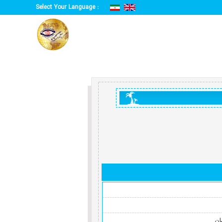
Select Your Language :
ن