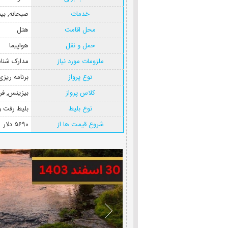
خدمات
صبحانه
,
بی
محل اقامت
هتل
حمل و نقل
هواپیما
ملزومات مورد نیاز
مدارک شنا
نوع پرواز
برنامه ریز
کلاس پرواز
بیزینس
,
فر
نوع بلیط
بلیط رفت 
شروع قیمت ها از
5690 دلار