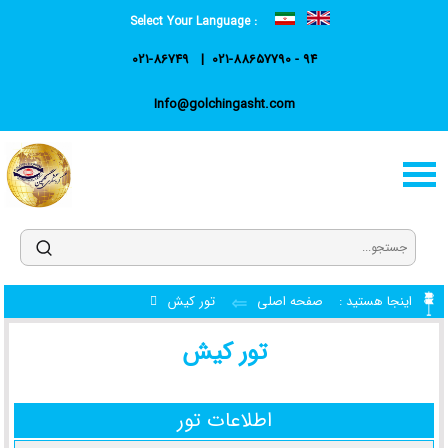
Select Your Language :
021-86749
021-88657790 - 94
Info@golchingasht.com
اینجا هستید :
صفحه اصلی
تور کیش
تور کیش
اطلاعات تور