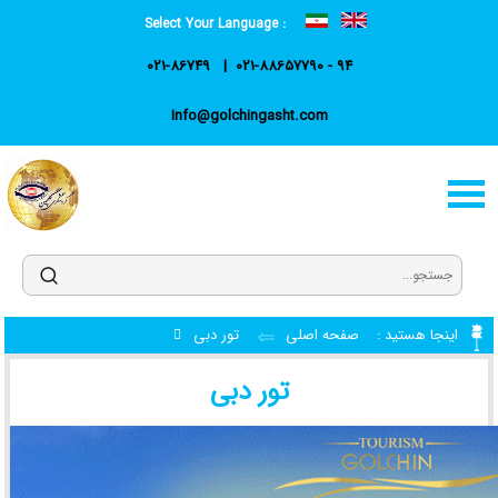
Select Your Language :
021-86749
021-88657790 - 94
Info@golchingasht.com
اینجا هستید :
صفحه اصلی
تور دبی
تور دبی