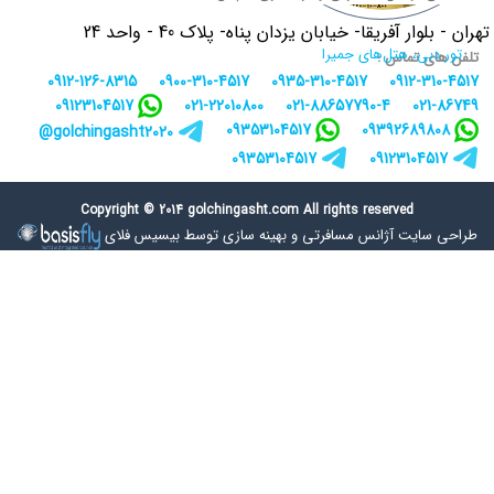
تهران - بلوار آفریقا- خیابان یزدان پناه- پلاک 40 - واحد 24
تور دبی، هتل‌های جمیرا
تلفن های تماس :
0912-126-8315
0900-310-4517
0935-310-4517
0912-310-4517
09123104517
021-22010800
021-88657790-4
021-86749
09353104517
09392689808
golchingasht2020@
09353104517
09123104517
Copyright © 2014 golchingasht.com All rights reserved
طراحی سایت آژانس مسافرتی
و
بهینه سازی توسط بیسیس فلای