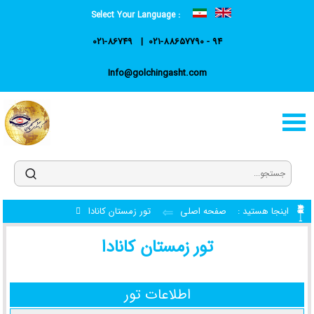
Select Your Language :
021-86749
021-88657790 - 94
Info@golchingasht.com
اینجا هستید :
صفحه اصلی
تور زمستان کانادا
تور زمستان کانادا
اطلاعات تور