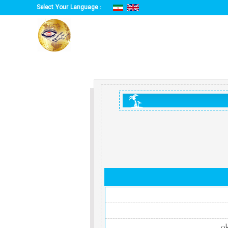
Select Your Language :
ن