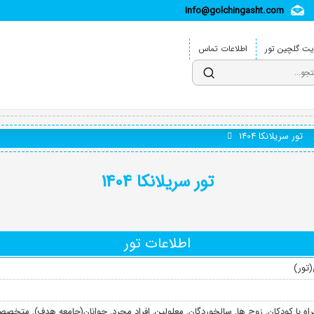
Info@golchingasht.com
ت گلچین تور
اطلاعات تماس
تور سریلانکا 1404
تور سریلانکا 1404
اطلاعات تور
تور)
اه با کودکان
,
زوج ها
,
سالخوردگان
,
معلولین
,
افراد مجرد
,
جوانان(جامعه هدف)
,
متخصصا