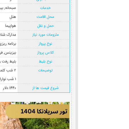
خدمات
صبحانه
,
بی
محل اقامت
هتل
حمل و نقل
هواپیما
ملزومات مورد نیاز
مدارک شنا
نوع پرواز
برنامه ریز
کلاس پرواز
بیزینس
,
فر
نوع بلیط
بلیط رفت 
توضیحات
2 شب کلمبو، 3 شب کندی
1 شب نوارا الیا، 3 شب بنتوتا
شروع قیمت ها از
1440 دلار