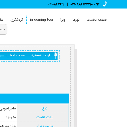
021-86749
021-88657790 - 94
صفحه نخست
تورها
ویزا
in coming tour
گردشگری
سای
اینجا هستید :
صفحه اصلی
نوع
ماجراجویی(
مدت اقامت
10 روزه
مناسب برای
خانواده همر