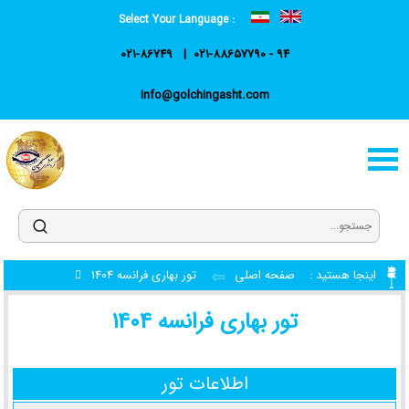
Select Your Language :
021-86749
021-88657790 - 94
Info@golchingasht.com
اینجا هستید :
صفحه اصلی
تور بهاری فرانسه 1404
تور بهاری فرانسه 1404
اطلاعات تور