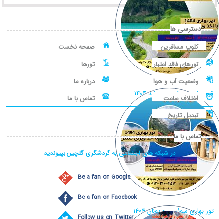
دسترسی ها
کلوپ مسافرین
صفحه نخست
تورهای فاقد اعتبار
تورها
وضعیت آب و هوا
درباره ما
تور بهاری سوئیس و هلند 1404
اختلاف ساعت
تماس با ما
تبدیل تاریخ
تماس با ما
در شبکه های اجتماعی به گردشگری گلچین بپیوندید
Be a fan on Google
Be a fan on Facebook
تور بهاری سوئیس و یونان 1404
Follow us on Twitter