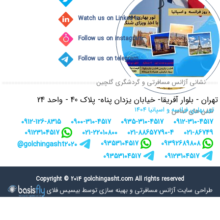
Watch us on Linked In
Follow us on instagram
Follow us on telegram
نشانی آژانس مسافرتی و گردشگری گلچین
تهران - بلوار آفریقا- خیابان یزدان پناه- پلاک 40 - واحد 24
تور بهاری فرانسه و اسپانیا 1404
تلفن های تماس :
0912-126-8315
0900-310-4517
0935-310-4517
0912-310-4517
09123104517
021-22010800
021-88657790-4
021-86749
09353104517
09392689808
golchingasht2020@
09353104517
09123104517
Copyright © 2014 golchingasht.com All rights reserved
طراحی سایت آژانس مسافرتی
و
بهینه سازی توسط بیسیس فلای