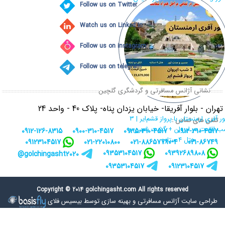
Follow us on Twitter
Watch us on Linked In
Follow us on instagram
Follow us on telegram
نشانی آژانس مسافرتی و گردشگری گلچین
تهران - بلوار آفریقا- خیابان یزدان پناه- پلاک 40 - واحد 24
تور آفری ارمنستان با پرواز قشم‌ایر | ۳
تلفن های تماس :
 اقامت در ایروان + گشت شهری و
0912-126-8315
0900-310-4517
0935-310-4517
0912-310-4517
هتل ۴ ستاره
09123104517
021-22010800
021-88657790-4
021-86749
09353104517
09392689808
golchingasht2020@
09353104517
09123104517
Copyright © 2014 golchingasht.com All rights reserved
طراحی سایت آژانس مسافرتی
و
بهینه سازی توسط بیسیس فلای