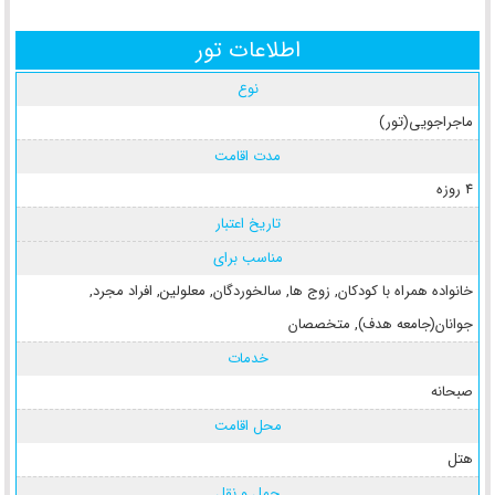
اطلاعات تور
نوع
ماجراجویی(تور)
مدت اقامت
4 روزه
تاریخ اعتبار
مناسب برای
خانواده همراه با کودکان
,
زوج ها
,
سالخوردگان
,
معلولین
,
افراد مجرد
,
جوانان(جامعه هدف)
,
متخصصان
خدمات
صبحانه
محل اقامت
هتل
حمل و نقل