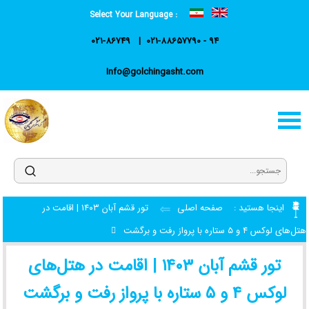
Select Your Language :
021-86749
021-88657790 - 94
Info@golchingasht.com
اینجا هستید :
صفحه اصلی
تور قشم آبان ۱۴۰۳ | اقامت در
هتل‌های لوکس ۴ و ۵ ستاره با پرواز رفت و برگشت
تور قشم آبان ۱۴۰۳ | اقامت در هتل‌های
لوکس ۴ و ۵ ستاره با پرواز رفت و برگشت