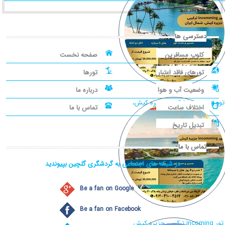
دسترسی ها
کلوپ مسافرین
صفحه نخست
تورهای فاقد اعتبار
تورها
وضعیت آب و هوا
درباره ما
تور incoming ترکیبی جزیره کیش،
اختلاف ساعت
تماس با ما
شمال ایران
تبدیل تاریخ
تماس با ما
در شبکه های اجتماعی به گردشگری گلچین بپیوندید
Be a fan on Google
Be a fan on Facebook
تور incoming ترکیبی جزیره کیش