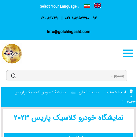
Select Your Language :
021-86749
021-88657790 - 94
Info@golchingasht.com
اینجا هستید :
صفحه اصلی
نمایشگاه خودرو کلاسیک پاریس
2023
نمایشگاه خودرو کلاسیک پاریس 2023