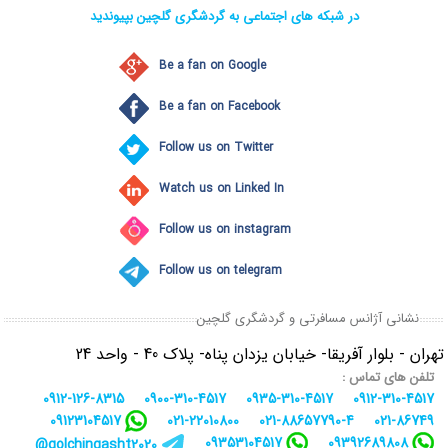
در شبکه های اجتماعی به گردشگری گلچین بپیوندید
Be a fan on Google
Be a fan on Facebook
Follow us on Twitter
Watch us on Linked In
Follow us on instagram
Follow us on telegram
نشانی آژانس مسافرتی و گردشگری گلچین
تهران - بلوار آفریقا- خیابان یزدان پناه- پلاک 40 - واحد 24
تلفن های تماس :
0912-126-8315
0900-310-4517
0935-310-4517
0912-310-4517
09123104517
021-22010800
021-88657790-4
021-86749
09353104517
09392689808
golchingasht2020@