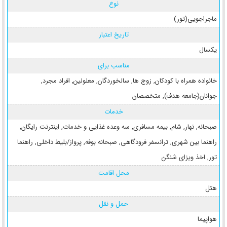
نوع
ماجراجویی(تور)
تاریخ اعتبار
یکسال
مناسب برای
خانواده همراه با کودکان
,
زوج ها
,
سالخوردگان
,
معلولین
,
افراد مجرد
,
جوانان(جامعه هدف)
,
متخصصان
خدمات
صبحانه
,
نهار
,
شام
,
بیمه مسافری
,
سه وعده غذایی و خدمات
,
اینترنت رایگان
,
راهنما بین شهری
,
ترانسفر فرودگاهی
,
صبحانه بوفه
,
پرواز/بلیط داخلی
,
راهنما
تور
,
اخذ ویزای شنگن
محل اقامت
هتل
حمل و نقل
هواپیما