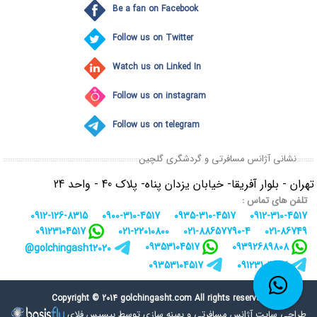
Be a fan on Facebook
Follow us on Twitter
Watch us on Linked In
Follow us on instagram
Follow us on telegram
نشانی آژانس مسافرتی و گردشگری گلچین
تهران - بلوار آفریقا- خیابان یزدان پناه- پلاک 40 - واحد 24
تلفن های تماس :
0912-126-8315
0900-310-4517
0935-310-4517
0912-310-4517
09123104517
021-22010800
021-88657790-4
021-86749
09353104517
09392689808
golchingasht2020@
09353104517
09123104517
Copyright © 2014 golchingasht.com All rights reserved
طراحی سایت آژانس مسافرتی
و
بهینه سازی توسط بیسیس فلای