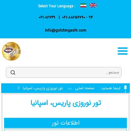
Select Your Language :
021-86749
021-88657790 - 94
Info@golchingasht.com
اینجا هستید :
صفحه اصلی
تور نوروزی پاریس، اسپانیا
تور نوروزی پاریس، اسپانیا
اطلاعات تور