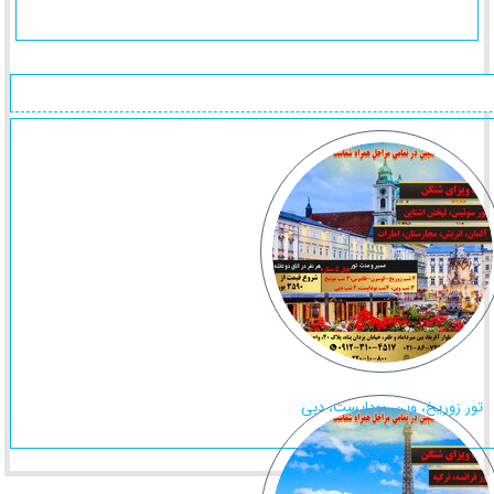
تور زوریخ، وین، بوداپست، دبی