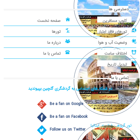
دسترسی ها
کلوپ مسافرین
صفحه نخست
تورهای فاقد اعتبار
تورها
وضعیت آب و هوا
درباره ما
تور فرانسه، ترکیه
اختلاف ساعت
تماس با ما
تبدیل تاریخ
تماس با ما
در شبکه های اجتماعی به گردشگری گلچین بپیوندید
Be a fan on Google
Be a fan on Facebook
تور گروهی فرانسه، ایتالیا
Follow us on Twitter