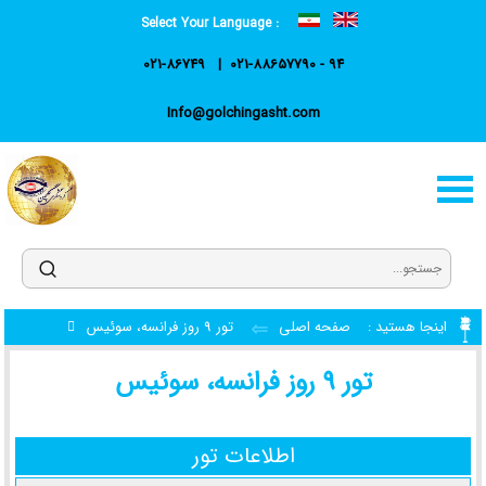
Select Your Language :
021-86749
021-88657790 - 94
Info@golchingasht.com
اینجا هستید :
صفحه اصلی
تور 9 روز فرانسه، سوئیس
تور 9 روز فرانسه، سوئیس
اطلاعات تور