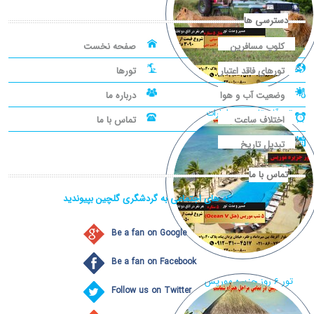
دسترسی ها
کلوپ مسافرین
صفحه نخست
تورهای فاقد اعتبار
تورها
وضعیت آب و هوا
درباره ما
تور آفریقاجنوبی، امارات
اختلاف ساعت
تماس با ما
تبدیل تاریخ
تماس با ما
در شبکه های اجتماعی به گردشگری گلچین بپیوندید
Be a fan on Google
Be a fan on Facebook
تور 6 روز جزیره موریس
Follow us on Twitter