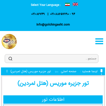
Select Your Language :
021-86749
021-88657790 - 94
Info@golchingasht.com
اینجا هستید :
صفحه اصلی
تور جزیره موریس (هتل لمردین)
تور جزیره موریس (هتل لمردین)
اطلاعات تور