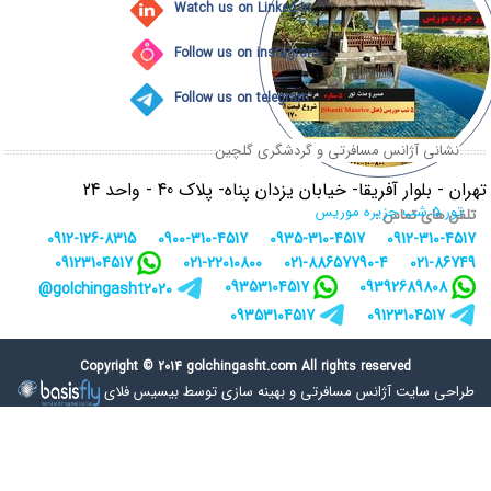
Watch us on Linked In
Follow us on instagram
Follow us on telegram
نشانی آژانس مسافرتی و گردشگری گلچین
تهران - بلوار آفریقا- خیابان یزدان پناه- پلاک 40 - واحد 24
تور 5 شب جزیره موریس
تلفن های تماس :
0912-126-8315
0900-310-4517
0935-310-4517
0912-310-4517
09123104517
021-22010800
021-88657790-4
021-86749
09353104517
09392689808
golchingasht2020@
09353104517
09123104517
Copyright © 2014 golchingasht.com All rights reserved
طراحی سایت آژانس مسافرتی
و
بهینه سازی توسط بیسیس فلای