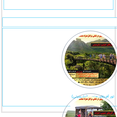
تور آفریقای جنوبی (سان‌سیتی)