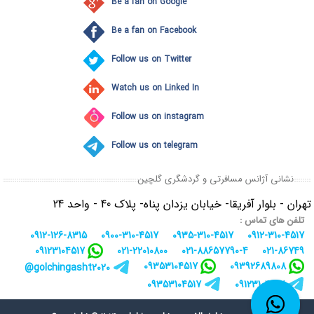
Be a fan on Google
Be a fan on Facebook
Follow us on Twitter
Watch us on Linked In
Follow us on instagram
Follow us on telegram
نشانی آژانس مسافرتی و گردشگری گلچین
تهران - بلوار آفریقا- خیابان یزدان پناه- پلاک 40 - واحد 24
تلفن های تماس :
0912-126-8315
0900-310-4517
0935-310-4517
0912-310-4517
09123104517
021-22010800
021-88657790-4
021-86749
09353104517
09392689808
golchingasht2020@
09353104517
09123104517