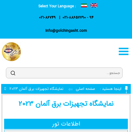
Select Your Language :
021-86749
021-88657790 - 94
Info@golchingasht.com
اینجا هستید :
صفحه اصلی
نمایشگاه تجهیزات برق آلمان 2023
نمایشگاه تجهیزات برق آلمان 2023
اطلاعات تور