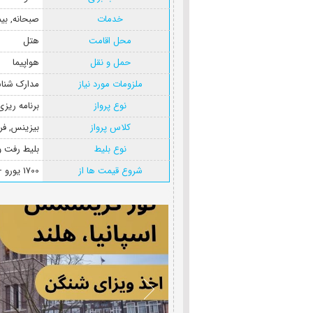
خدمات
صبحانه
,
بی
محل اقامت
هتل
حمل و نقل
هواپیما
ملزومات مورد نیاز
مدارک شنا
نوع پرواز
برنامه ریز
کلاس پرواز
بیزینس
,
فر
نوع بلیط
بلیط رفت 
شروع قیمت ها از
1700 یورو + هزینه پرواز