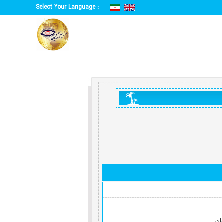
Select Your Language :
ن