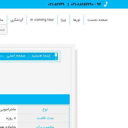
021-86749
021-88657790 - 94
صفحه نخست
تورها
ویزا
in coming tour
گردشگری
سای
اینجا هستید :
صفحه اصلی
نوع
ماجراجویی(
مدت اقامت
8 روزه
مناسب برای
خانواده همر