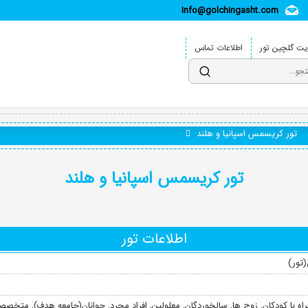
Info@golchingasht.com
ت گلچین تور
اطلاعات تماس
تور کریسمس اسپانیا و هلند
تور کریسمس اسپانیا و هلند
اطلاعات تور
تور)
اه با کودکان
,
زوج ها
,
سالخوردگان
,
معلولین
,
افراد مجرد
,
جوانان(جامعه هدف)
,
متخصصا